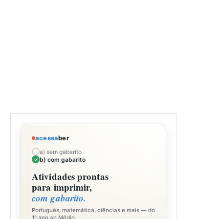
acessa
ber
a) sem gabarito
b) com gabarito
Atividades prontas
para imprimir,
com gabarito.
Português, matemática, ciências e mais — do
1º ano ao Médio.