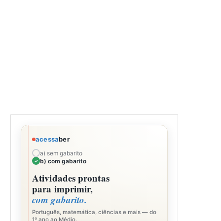
acessa
ber
a) sem gabarito
b) com gabarito
Atividades prontas
para imprimir,
com gabarito.
Português, matemática, ciências e mais — do
1º ano ao Médio.