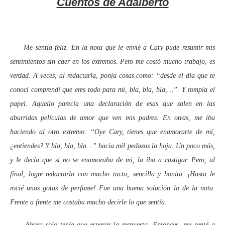
Cuentos de Adalberto
Me sentía feliz. En la nota que le envié a Cary pude resumir mis
sentimientos sin caer en los extremos. Pero me costó mucho trabajo, es
verdad. A veces, al redactarla, ponía cosas como: “desde el día que te
conocí comprendí que eres todo para mi, bla, bla, bla,…”. Y rompía el
papel. Aquello parecía una declaración de esas que salen en las
aburridas películas de amor que ven mis padres. En otras, me iba
haciendo al otro extremo: “Oye Cary, tienes que enamorarte de mí,
¿entiendes? Y bla, bla, bla…” hacia mil pedazos la hoja. Un poco más,
y le decía que si no se enamoraba de mi, la iba a castigar. Pero, al
final, logre redactarla con mucho tacto; sencilla y bonita. ¡Hasta le
rocié unas gotas de perfume! Fue una buena solución la de la nota.
Frente a frente me costaba mucho decirle lo que sentía.
Ahora solo tenía que esperar la respuesta. Entonces, me senté a