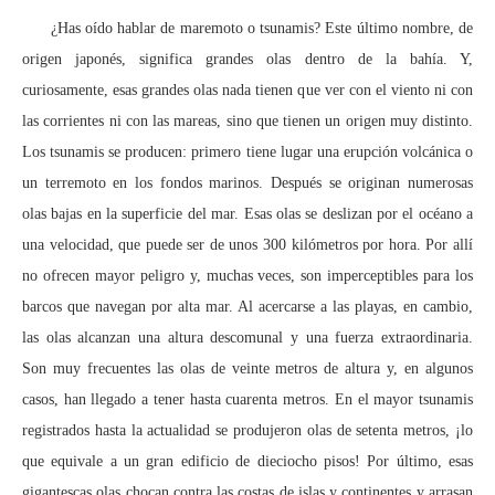
¿Has oído hablar de maremoto o tsunamis? Este último nombre, de
origen japonés, significa grandes olas dentro de la bahía. Y,
curiosamente, esas grandes olas nada tienen que ver con el viento ni con
las corrientes ni con las mareas, sino que tienen un origen muy distinto.
Los tsunamis se producen: primero tiene lugar una erupción volcánica o
un terremoto en los fondos marinos. Después se originan numerosas
olas bajas en la superficie del mar. Esas olas se deslizan por el océano a
una velocidad, que puede ser de unos 300 kilómetros por hora. Por allí
no ofrecen mayor peligro y, muchas veces, son imperceptibles para los
barcos que navegan por alta mar. Al acercarse a las playas, en cambio,
las olas alcanzan una altura descomunal y una fuerza extraordinaria.
Son muy frecuentes las olas de veinte metros de altura y, en algunos
casos, han llegado a tener hasta cuarenta metros. En el mayor tsunamis
registrados hasta la actualidad se produjeron olas de setenta metros, ¡lo
que equivale a un gran edificio de dieciocho pisos! Por último, esas
gigantescas olas chocan contra las costas de islas y continentes y arrasan