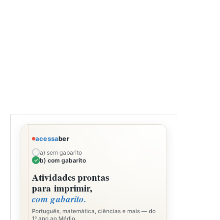
acessa
ber
a) sem gabarito
b) com gabarito
Atividades prontas
para imprimir,
com gabarito.
Português, matemática, ciências e mais — do
1º ano ao Médio.