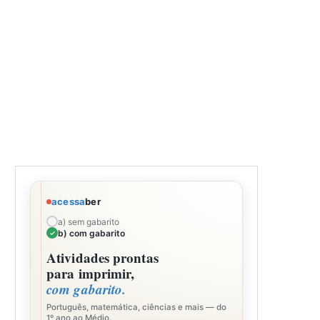
acessa
ber
a) sem gabarito
b) com gabarito
Atividades prontas
para imprimir,
com gabarito.
Português, matemática, ciências e mais — do
1º ano ao Médio.