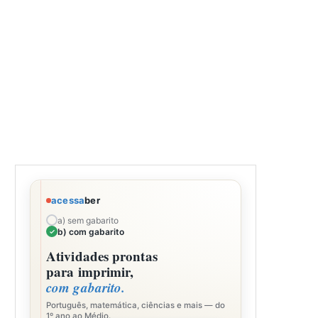
acessa
ber
a) sem gabarito
b) com gabarito
Atividades prontas
para imprimir,
com gabarito.
Português, matemática, ciências e mais — do
1º ano ao Médio.