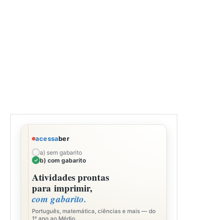
acessa
ber
a) sem gabarito
b) com gabarito
Atividades prontas
para imprimir,
com gabarito.
Português, matemática, ciências e mais — do
1º ano ao Médio.