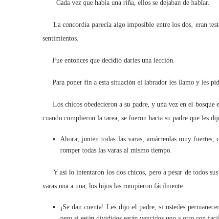
Cada vez que había una riña, ellos se dejaban de hablar.
La concordia parecía algo imposible entre los dos, eran testar
sentimientos.
Fue entonces que decidió darles una lección.
Para poner fin a esta situación el labrador les llamo y les pid
Los chicos obedecieron a su padre, y una vez en el bosque em
cuando cumplieron la tarea, se fueron hacia su padre que les dij
Ahora, junten todas las varas, amárrenlas muy fuertes,
romper todas las varas al mismo tiempo.
Y así lo intentaron los dos chicos, pero a pesar de todos sus 
varas una a una, los hijos las rompieron fácilmente.
¡Se dan cuenta! Les dijo el padre, si ustedes permanece
pero si están divididos serán vencidos uno a otro con faci