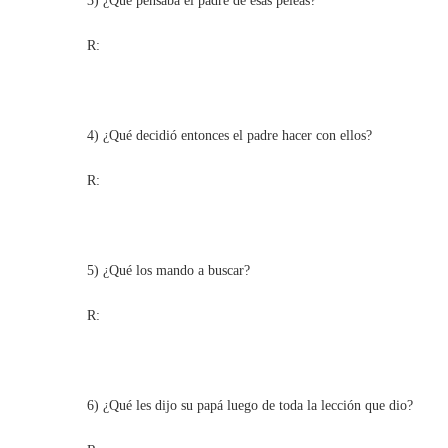
3) ¿Qué pensaba el padre de esas peleas?
R:
4) ¿Qué decidió entonces el padre hacer con ellos?
R:
5) ¿Qué los mando a buscar?
R:
6) ¿Qué les dijo su papá luego de toda la lección que dio?