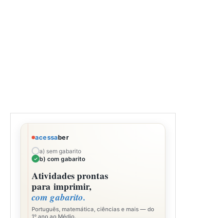
acessa
ber
a) sem gabarito
b) com gabarito
Atividades prontas
para imprimir,
com gabarito.
Português, matemática, ciências e mais — do
1º ano ao Médio.