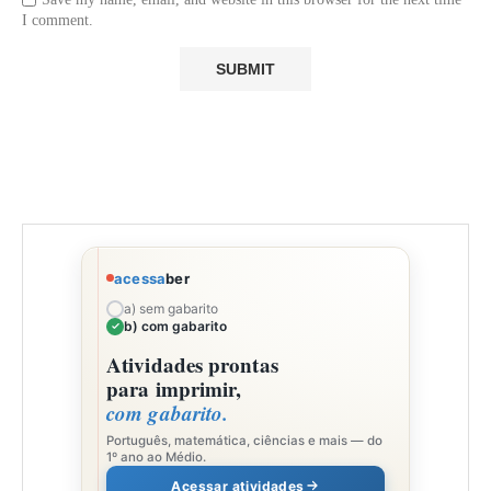
I comment.
acessa
ber
a) sem gabarito
b) com gabarito
Atividades prontas
para imprimir,
com gabarito.
Português, matemática, ciências e mais — do
1º ano ao Médio.
Acessar atividades