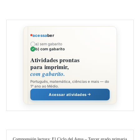
acessa
ber
a) sem gabarito
b) com gabarito
Atividades prontas
para imprimir,
com gabarito.
Português, matemática, ciências e mais — do
1º ano ao Médio.
Acessar atividades
Comprensión lectora: El Ciclo del Agua – Tercer grado primaria