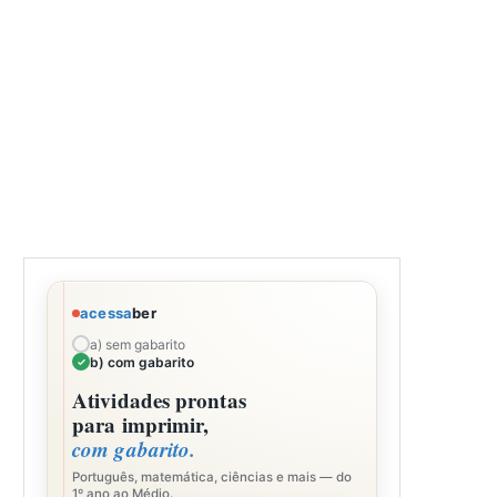
acessa
ber
a) sem gabarito
b) com gabarito
Atividades prontas
para imprimir,
com gabarito.
Português, matemática, ciências e mais — do
1º ano ao Médio.