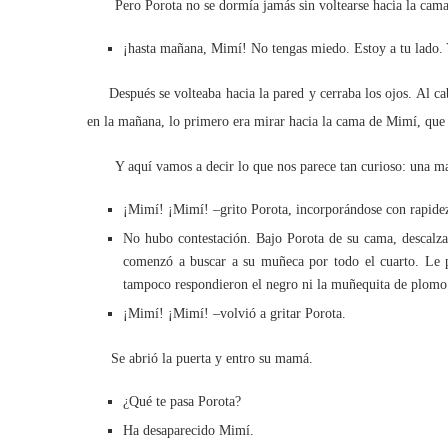
Pero Porota no se dormía jamás sin voltearse hacia la cama d
¡hasta mañana, Mimí! No tengas miedo. Estoy a tu lado. Y
Después se volteaba hacia la pared y cerraba los ojos. Al ca
en la mañana, lo primero era mirar hacia la cama de Mimí, que 
Y aquí vamos a decir lo que nos parece tan curioso: una ma
¡Mimí! ¡Mimí! –grito Porota, incorporándose con rapide
No hubo contestación. Bajo Porota de su cama, descalza
comenzó a buscar a su muñeca por todo el cuarto. Le pre
tampoco respondieron el negro ni la muñequita de plomo
¡Mimí! ¡Mimí! –volvió a gritar Porota.
Se abrió la puerta y entro su mamá.
¿Qué te pasa Porota?
Ha desaparecido Mimí.