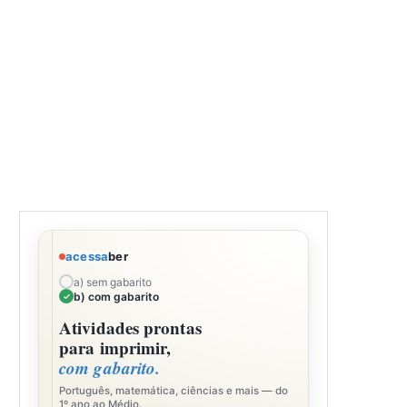
acessa
ber
a) sem gabarito
b) com gabarito
Atividades prontas
para imprimir,
com gabarito.
Português, matemática, ciências e mais — do
1º ano ao Médio.