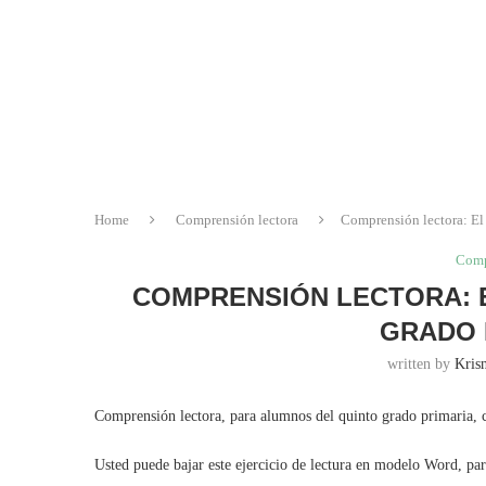
Home
Comprensión lectora
Comprensión lectora: El
Comp
COMPRENSIÓN LECTORA: E
GRADO 
written by
Krisn
Comprensión lectora, para alumnos del quinto grado primaria, c
Usted puede bajar este ejercicio de lectura en modelo Word, pa