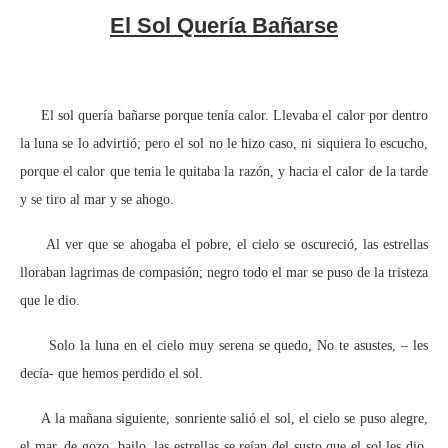
El Sol Quería Bañarse
El sol quería bañarse porque tenía calor. Llevaba el calor por dentro
la luna se lo advirtió; pero el sol no le hizo caso, ni siquiera lo escucho,
porque el calor que tenia le quitaba la razón, y hacia el calor de la tarde
y se tiro al mar y se ahogo.
Al ver que se ahogaba el pobre, el cielo se oscureció, las estrellas
lloraban lagrimas de compasión; negro todo el mar se puso de la tristeza
que le dio.
Solo la luna en el cielo muy serena se quedo, No te asustes, – les
decía- que hemos perdido el sol.
A la mañana siguiente, sonriente salió el sol, el cielo se puso alegre,
el mar, de gozo, bailo, las estrellas se reían del susto que el sol les dio,