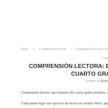
Home
Comprensión lectora
Comprensión lectora: El 
Comp
COMPRENSIÓN LECTORA: E
CUARTO GRA
written by
Krisn
Comprensión lectora, para alumnos del cuarto grado primaria, con
Usted puede bajar este ejercicio de lectura en modelo Word, pa