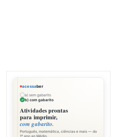
acessa
ber
a) sem gabarito
b) com gabarito
Atividades prontas
para imprimir,
com gabarito.
Português, matemática, ciências e mais — do
1º ano ao Médio.