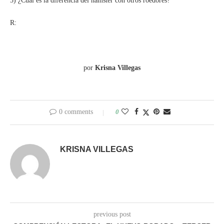
5) ¿Cuál es la diferencia del hámster con otros roedores?
R:
por
Krisna Villegas
0 comments
0
KRISNA VILLEGAS
previous post