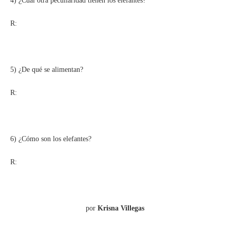
4) ¿Cuál otra peculiaridad tienen los elefantes?
R:
5) ¿De qué se alimentan?
R:
6) ¿Cómo son los elefantes?
R:
por
Krisna Villegas