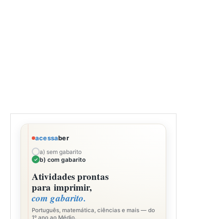
acessa
ber
a) sem gabarito
b) com gabarito
Atividades prontas
para imprimir,
com gabarito.
Português, matemática, ciências e mais — do
1º ano ao Médio.