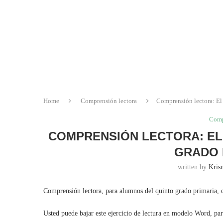
Home
Comprensión lectora
Comprensión lectora: El
Comp
COMPRENSIÓN LECTORA: EL 
GRADO 
written by
Krisn
Comprensión lectora, para alumnos del quinto grado primaria, c
Usted puede bajar este ejercicio de lectura en modelo Word, pa