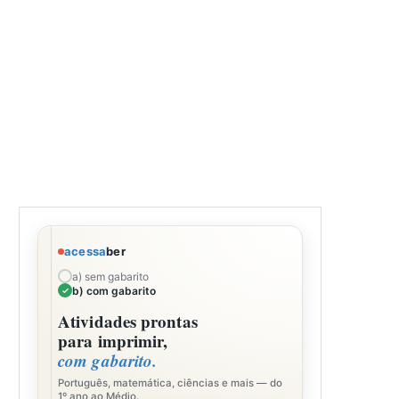
acessa
ber
a) sem gabarito
b) com gabarito
Atividades prontas
para imprimir,
com gabarito.
Português, matemática, ciências e mais — do
1º ano ao Médio.