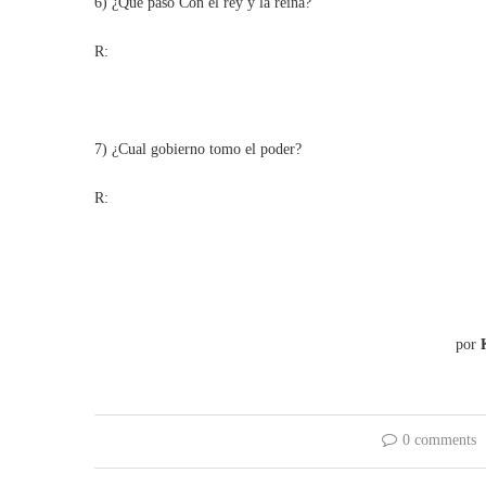
6) ¿Qué paso Con el rey y la reina?
R:
7) ¿Cual gobierno tomo el poder?
R:
por
K
0 comments