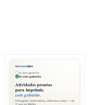
acessa
ber
a) sem gabarito
b) com gabarito
Atividades prontas
para imprimir,
com gabarito.
Português, matemática, ciências e mais — do
1º ano ao Médio.