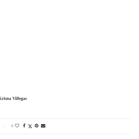
risna Villegas
0