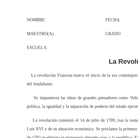
NOMBRE: FECHA:
MAESTRO(A): GRADO: G
ESCUELA:
La Revol
La revolución Francesa marco el inicio de la era contemporán
del feudalismo.
Se impusieron las ideas de grandes pensadores como Voltai
política, la igualdad y la separación de poderes del estado ejecu
La revolución comenzó el 14 de julio de 1789, tras la toma de
Luis XVI y de su situación económica. Se proclamo la primera c
de 1792 se elimino la monarquía dejando paso a la república. E