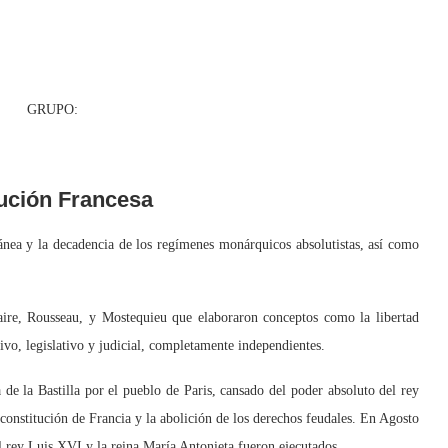
RUPO:
ución Francesa
ea y la decadencia de los regímenes monárquicos absolutistas, así como
re, Rousseau, y Mostequieu que elaboraron conceptos como la libertad
tivo, legislativo y judicial, completamente independientes.
 la Bastilla por el pueblo de Paris, cansado del poder absoluto del rey
onstitución de Francia y la abolición de los derechos feudales. En Agosto
l rey Luis XVI y la reina María Antonieta fueron ejecutados.