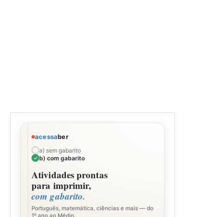
acessa
ber
a) sem gabarito
b) com gabarito
Atividades prontas
para imprimir,
com gabarito.
Português, matemática, ciências e mais — do
1º ano ao Médio.