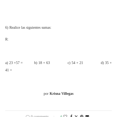
6) Realice las siguientes sumas:
R:
a) 23 +57 = b) 18 + 63 c) 54 + 21 d) 35 +
41 =
por
Krisna Villegas
0 comments
0