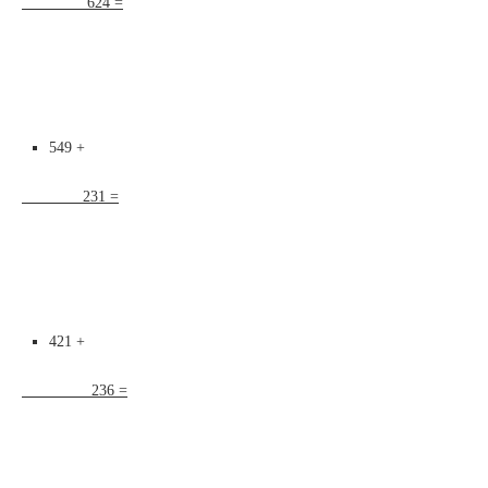
624 =
549 +
231 =
421 +
236 =