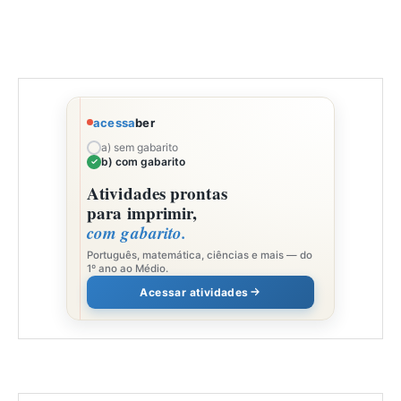
acessa
ber
a) sem gabarito
b) com gabarito
Atividades prontas
para imprimir,
com gabarito.
Português, matemática, ciências e mais — do
1º ano ao Médio.
Acessar atividades