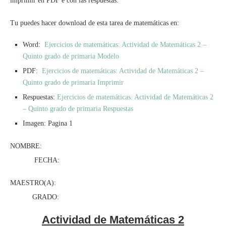
imprimir en PDF e con las respuestas.
Tu puedes hacer download de esta tarea de matemáticas en:
Word:
Ejercicios de matemáticas: Actividad de Matemáticas 2 –
Quinto grado de primaria Modelo
PDF:
Ejercicios de matemáticas: Actividad de Matemáticas 2 –
Quinto grado de primaria Imprimir
Respuestas:
Ejercicios de matemáticas: Actividad de Matemáticas 2
– Quinto grado de primaria Respuestas
Imagen: Pagina 1
NOMBRE:
FECHA:
MAESTRO(A):
GRADO:
Actividad de Matemáticas 2