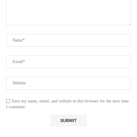
Save my name, email, and website in this browser for the next time
I comment.