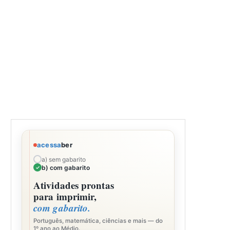
acessa
ber
a) sem gabarito
b) com gabarito
Atividades prontas
para imprimir,
com gabarito.
Português, matemática, ciências e mais — do
1º ano ao Médio.