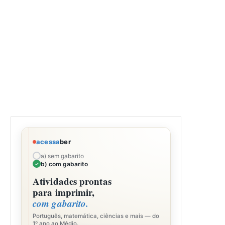
acessa
ber
a) sem gabarito
b) com gabarito
Atividades prontas
para imprimir,
com gabarito.
Português, matemática, ciências e mais — do
1º ano ao Médio.