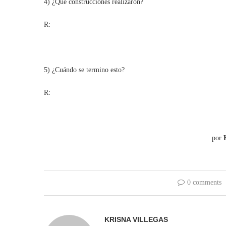
4) ¿Qué construcciones realizaron?
R:
5) ¿Cuándo se termino esto?
R:
por
0 comments
KRISNA VILLEGAS