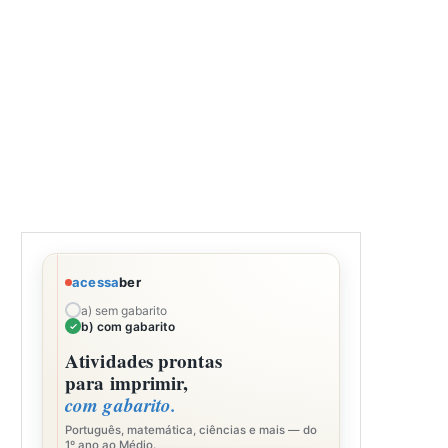
acessa
ber
a) sem gabarito
b) com gabarito
Atividades prontas
para imprimir,
com gabarito.
Português, matemática, ciências e mais — do
1º ano ao Médio.