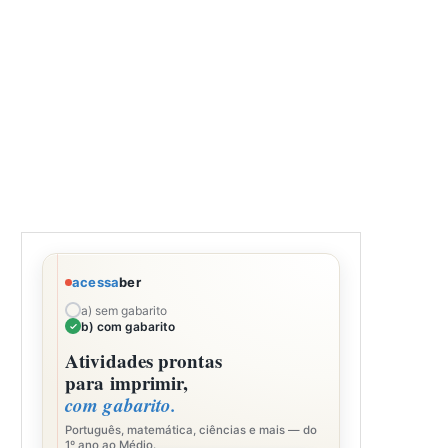
acessa
ber
a) sem gabarito
b) com gabarito
Atividades prontas
para imprimir,
com gabarito.
Português, matemática, ciências e mais — do
1º ano ao Médio.