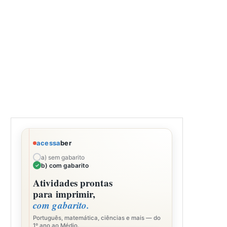
acessa
ber
a) sem gabarito
b) com gabarito
Atividades prontas
para imprimir,
com gabarito.
Português, matemática, ciências e mais — do
1º ano ao Médio.