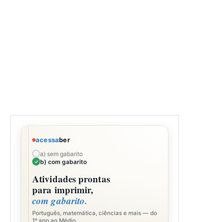
acessa
ber
a) sem gabarito
b) com gabarito
Atividades prontas
para imprimir,
com gabarito.
Português, matemática, ciências e mais — do
1º ano ao Médio.