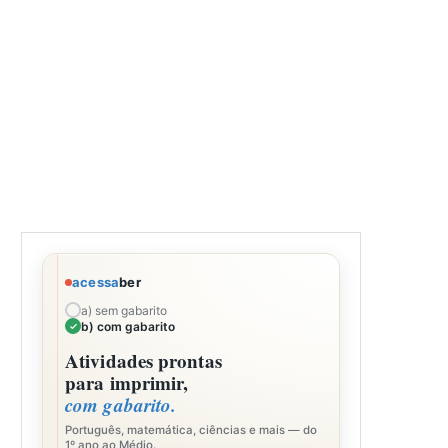
acessa
ber
a) sem gabarito
b) com gabarito
Atividades prontas
para imprimir,
com gabarito.
Português, matemática, ciências e mais — do
1º ano ao Médio.