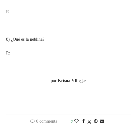
R:
8) ¿Qué es la neblina?
R:
por
Krisna VIllegas
0 comments
0